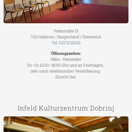
Parkstraße 13
7131 Halbturn / Burgenland / Österreich
Tel: 02172/20123
Öffnungszeiten:
März - Dezember
Do–So 13.00–18.00 Uhr und an Feiertagen,
oder nach telefonischer Vereinbarung.
Eintritt frei.
Infeld Kulturzentrum Dobrinj