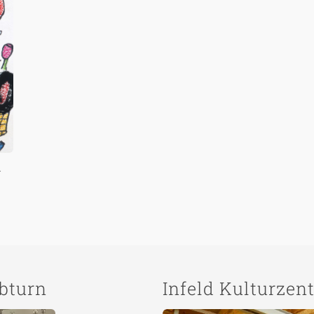
r
lbturn
Infeld Kulturzen