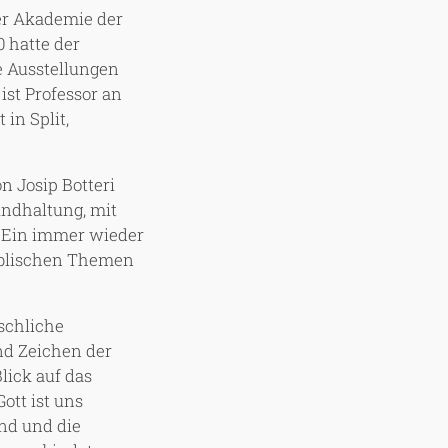
der Akademie der
0 hatte der
e Ausstellungen
 ist Professor an
 in Split,
on Josip Botteri
rundhaltung, mit
. Ein immer wieder
iblischen Themen
nschliche
nd Zeichen der
lick auf das
ott ist uns
ind und die