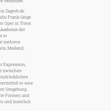
en verbindet.
in Zagreb ab.
udio Frank Geige
er Oper in Triest
 Akademie der
t er
hat mehrere
ris, Mailand,
.
r Expression,
lle zwischen
 eindrücklichen
ermittelt er eine
nen Umgebung.
ante Formen und
en und innerlich