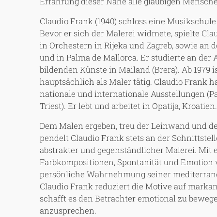
Erfahrung dieser Nähe alle gläubigen Mensch
Claudio Frank (1940) schloss eine Musikschule 
Bevor er sich der Malerei widmete, spielte Cla
in Orchestern in Rijeka und Zagreb, sowie an d
und in Palma de Mallorca. Er studierte an der
bildenden Künste in Mailand (Brera). Ab 1979 is
hauptsächlich als Maler tätig. Claudio Frank 
nationale und internationale Ausstellungen (Pa
Triest). Er lebt und arbeitet in Opatija, Kroatien
Dem Malen ergeben, treu der Leinwand und de
pendelt Claudio Frank stets an der Schnittste
abstrakter und gegenständlicher Malerei. Mit
Farbkompositionen, Spontanität und Emotion v
persönliche Wahrnehmung seiner mediterra
Claudio Frank reduziert die Motive auf mark
schafft es den Betrachter emotional zu beweg
anzusprechen.