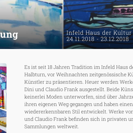
lung
Infeld Haus der Kultur
24.11.2018
-
23.12.2018
Es ist seit 18 Jahren Tradition im Infeld Haus d
Halbturn, vor Weihnachten zeitgenössische K
Künstler zu präsentieren. Heuer werden Werke
Dini und Claudio Frank ausgestellt. Beide Küns
keinerlei Moden unterworfen, sind über Jahrz
ihren eigenen Weg gegangen und haben einen 
wiedererkennbaren Stil entwickelt. Werke von 
und Claudio Frank befinden sich in privaten u
Sammlungen weltweit.