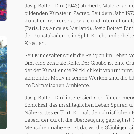
Josip Botteri Dini (1943) studierte Malerei an 
bildenden Künste in Zagreb. Seit dem Jahr 197
Künstler mehrere nationale und international
(Paris, Los Angeles, Mailand). Josip Botteri Dini
der Kunstakademie in Split. Er lebt und arbeitet
Kroatien.
Seit Kindesalter spielt die Religion im Leben v
Dini eine zentrale Rolle. Der Glaube ist eine G
der der Künstler die Wirklichkeit wahrnimmt
kehrendes Motiv in seinen Werken sind die b
im Dalmatischen Ambiente.
Josip Botteri Dini interessiert sich für das me
Schicksal, das im alltäglichen Leben Spuren u
Nähe Gottes erfährt. Er malt den christlichen B
Leben, der durch die Überzeugung geprägt ist: G
Menschen nahe - er ist da, wo die Gläubigen s