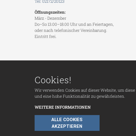
Tel: 02172/20123
Öffnungszeiten:
März - Dezember
Do–So 13.00–18.00 Uhr und an Feiertagen,
oder nach telefonischer Vereinbarung.
Eintritt frei.
Cookies!
Main
Besuc
Wir verwenden Cookies auf dieser Website, um diese
Samm
und eine hohe Funktionalität zu gewährleisten.
WEITERE INFORMATIONEN
ALLE COOKIES
AKZEPTIEREN