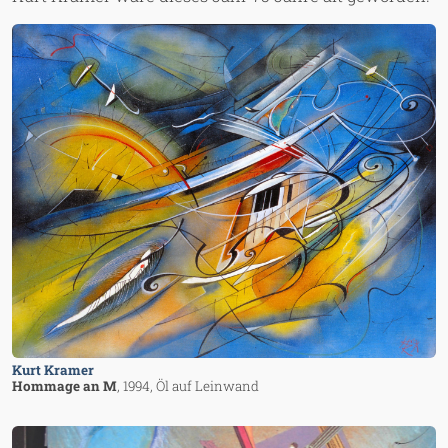
Image
Kurt Kramer
Hommage an M
, 1994
, Öl auf Leinwand
Image