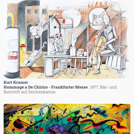
Image
Kurt Kramer
Hommage a De Chirico - Frankfurter Messe
, 1977
, Blei- und
Buntstift auf Zeichenkarton
Image