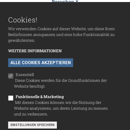
Besuchen
Sammlung
Cookies!
Fußzeilenmenü
Wir verwenden Cookies auf dieser Website, um diese Ihren
Presse
Bedürfnissen anzupassen und eine hohe Funktionalität zu
Kontakt
gewährleisten.
Impressum
WEITERE INFORMATIONEN
Datenschutz
ALLE COOKIES AKZEPTIEREN
Cookie-Einstellungen
Essentiell
Diese Cookies werden für die Grundfunktionen der
Website benötigt.
Funktionelle & Marketing
Mit diesen Cookies können wir die Nutzung der
Website analysieren, um deren Leistung zu messen
und zu verbessern.
EINSTELLUNGEN SPEICHERN